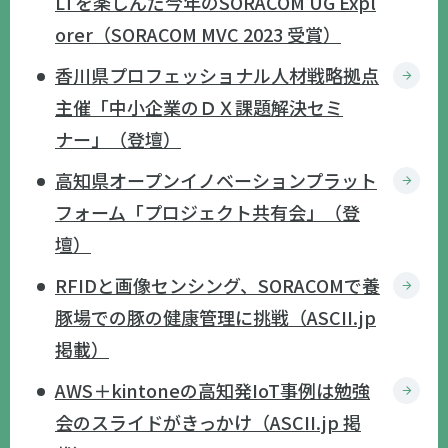
LTを楽しんだ今年のSORACOM UG Expl
orer（SORACOM MVC 2023 受賞）
香川県プロフェッショナル人材戦略拠点
主催「中小企業のＤＸ課題解決セミ
ナー」（登壇）
高知県オープンイノベーションプラット
フォーム「プロジェクト共有会」（登
壇）
RFIDと画像センシング、SORACOMで養
豚場での豚の健康管理に挑戦（ASCII.jp
掲載）
AWS＋kintoneの高知発IoT事例は勉強
会のスライドがきっかけ（ASCII.jp 掲